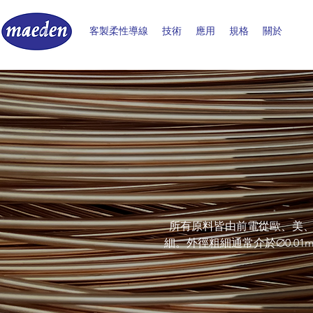
客製柔性導線
技術
應用
規格
關於
所有原料皆由前電從歐、美
細。外徑粗細通常介於Ø0.01