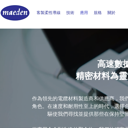
客製柔性導線
技術
應用
規格
關於
高速數
精密材料為靈
作為領先的電纜材料製造商和供應商，我
角色。在速度和耐用性至上的時代，選擇
驅使我們尋找並提供那些在保持堅