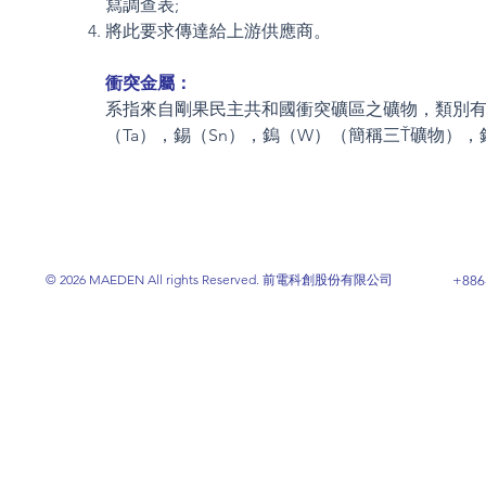
寫調查表;
將此要求傳達給上游供應商。
衝突金屬：
系指來自剛果民主共和國衝突礦區之礦物，類別
（Ta），錫（Sn），鎢（W）（簡稱三Ť礦物）
© 2026 MAEDEN All rights Reserved. 前電科創股份有限公司
+886