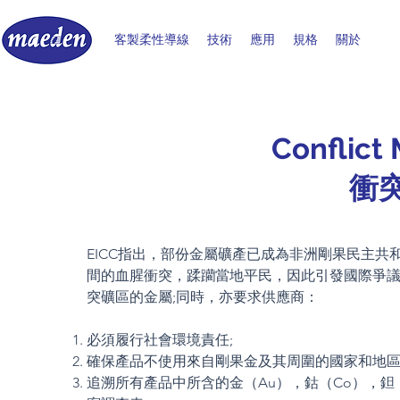
客製柔性導線
技術
應用
規格
關於
Conflict 
衝
EICC指出，部份金屬礦產已成為非洲剛果民主
間的血腥衝突，蹂躪當地平民，因此引發國際爭
突礦區的金屬;同時，亦要求供應商：
必須履行社會環境責任;
確保產品不使用來自剛果金及其周圍的國家和地區的
追溯所有產品中所含的金（Au），鈷（Co），鉭