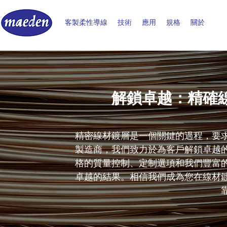
客製柔性導線
技術
應用
規格
關於
解鎖卓越：精確
精密線材鍍層是一個關鍵的過程，要
製造商，我們致力於為客戶解鎖卓越
格的質量控制、定制選項和我們豐富
卓越的結果。相信我們成為您在線材