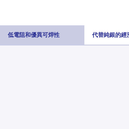
低電阻和優異可焊性
代替純銀的經