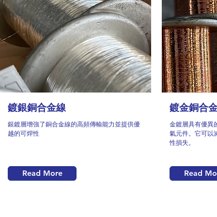
鍍銀銅合金線
鍍金銅合
銀鍍層增強了銅合金線的高頻傳輸能力並提供優
金鍍層具有優異
越的可焊性
氣元件。它可以
性損失。
Read More
Read Mo