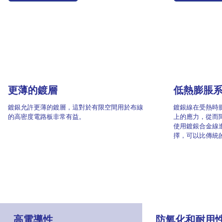
4
更薄的鍍層
低熱膨脹
鍍銀允許更薄的鍍層，這對於有限空間用於布線
鍍銀線在受熱時
的高密度電路板非常有益。
上的應力，從而
使用鍍銀合金線
擇，可以比傳統
高電導性
防氧化和耐用