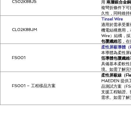
C502K88JS
用
兩層銀合金銅
複彎折條件下可
久性，同時維持
常適用於 穿戴
Tinsel Wire
測器、機器人關
適用於需承受重
CL02K88JM
需了解完整結構
機電結構應用，本
試說明，請參考
Wire）結構，
包覆纖維芯
，在
導體規格
提供穩定的電氣
柔性屏蔽導體（Flexi
外徑（OD）：0.
結構特別適合用
本導體為柔性屏
FS001
導體結構：2 層
訊號線路、可動
箔導體包覆纖維
直流電阻（DCR）
備高彎折壽命與
具備基本柔軟性
拉力值：2.8 kg
用環境。如需了
境。如需了解完
性與相關測試說
資訊（Flexible Sh
柔性屏蔽線（Flexib
明頁。
Shielding）
MAEDEN 提
FS001 – 工程樣品方案
頁。
品測試方案（FS
導體規格
支援工程驗證、
外徑（OD）：0.
規格說明
需求。如需了解
導體結構：2 層 
外徑（OD）：0.
試資訊，請參考
直流電阻（DCR）
導體結構：鍍錫銅
拉力值：1.3 kg
直流電阻（DCR）
規格
拉力值：0.286 
外徑（OD）：0.
單重：0.0317 
導體結構：鍍錫銅
直流電阻（DCR）