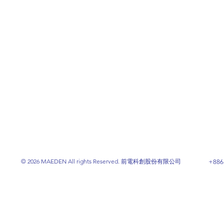
*本產品另提供
拉力值（Break L
程樣品
單重（Weight）
請點擊：
FS00
© 2026 MAEDEN All rights Reserved. 前電科創股份有限公司
+886