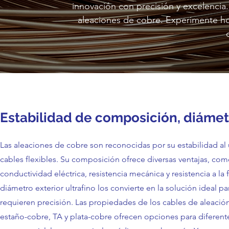
innovación con precisión y excelencia.
aleaciones de cobre. Experimente ho
Estabilidad de composición, diámet
Las aleaciones de cobre son reconocidas por su estabilidad al u
cables flexibles. Su composición ofrece diversas ventajas, co
conductividad eléctrica, resistencia mecánica y resistencia a la
diámetro exterior ultrafino los convierte en la solución ideal p
requieren precisión. Las propiedades de los cables de aleació
estaño-cobre, TA y plata-cobre ofrecen opciones para diferente