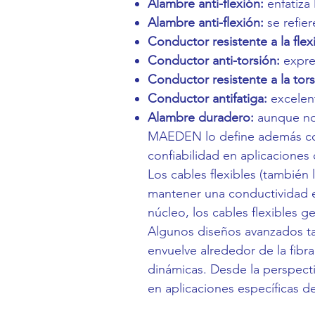
Alambre anti-flexión:
enfatiza 
Alambre anti-flexión:
se refier
Conductor resistente a la flex
Conductor anti-torsión:
expres
Conductor resistente a la tors
Conductor antifatiga:
excelent
Alambre duradero:
aunque no 
MAEDEN lo define además como
confiabilidad en aplicaciones
Los cables flexibles (también 
mantener una conductividad es
núcleo, los cables flexibles 
Algunos diseños avanzados tam
envuelve alrededor de la fibr
dinámicas. Desde la perspec
en aplicaciones específicas d