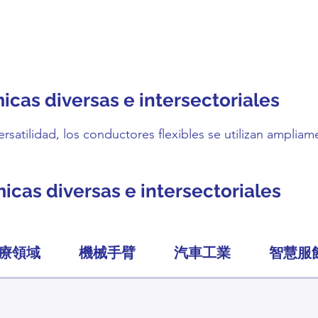
icas diversas e intersectoriales
ersatilidad, los conductores flexibles se utilizan amplia
icas diversas e intersectoriales
療領域
機械手臂
汽車工業
智慧服