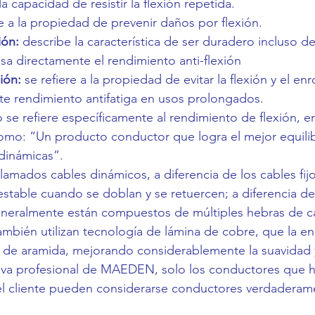
la capacidad de resistir la flexión repetida.
e a la propiedad de prevenir daños por flexión.
ión:
describe la característica de ser duradero incluso d
a directamente el rendimiento anti-flexión
ión:
se refiere a la propiedad de evitar la flexión y el e
e rendimiento antifatiga en usos prolongados.
se refiere específicamente al rendimiento de flexión, enf
: “Un producto conductor que logra el mejor equilibri
 dinámicas”.
llamados cables dinámicos, a diferencia de los cables fi
table cuando se doblan y se retuercen; a diferencia de 
generalmente están compuestos de múltiples hebras de ca
bién utilizan tecnología de lámina de cobre, que la enro
a de aramida, mejorando considerablemente la suavidad 
tiva profesional de MAEDEN, solo los conductores que 
el cliente pueden considerarse conductores verdaderame